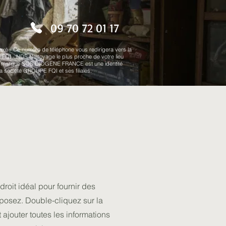
09 70 72 01 17
axé -
Ce numéro de téléphone vous redirigera vers la
QI - NDS Nettoyage le plus proche de votre lieu
 La marque SOS DIOGENE FRANCE est une identité
a société GROUPE FQI et ses filiales.
droit idéal pour fournir des
oposez. Double-cliquez sur la
 ajouter toutes les informations