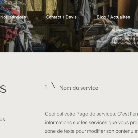
Nos services
Contact / Devis
Blog / Actualités
Numéro non surt
société GROUPE F
d'intervention.
commerciale de l
s
1
Nom du service
l
Ceci est votre Page de services. C'est l'en
ous
informations sur les services que vous pr
zone de texte pour modifier son contenu et